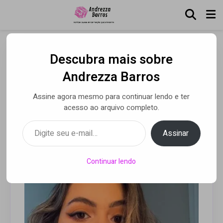
Descubra mais sobre
Conheça Bia Menezes,
Andrezza Barros
exemplo de talento e
Assine agora mesmo para continuar lendo e ter
dedicação
acesso ao arquivo completo.
Digite seu e-mail…
Assinar
Por Andrezza Barros
• 08 jul 2020
Continuar lendo