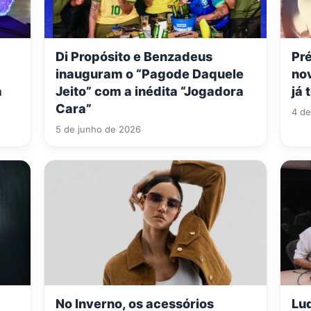
Di Propósito e Benzadeus
Pré
inauguram o “Pagode Daquele
nov
a
Jeito” com a inédita “Jogadora
já 
Cara”
4 de
5 de junho de 2026
No Inverno, os acessórios
Lu