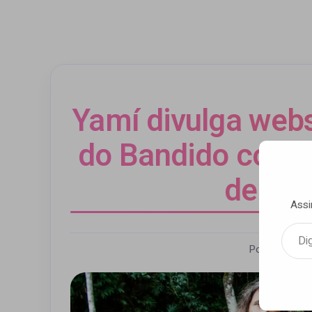
Yamí divulga webs
do Bandido com p
de Nja
Assi
Digite seu e-mail…
Por Andrezza