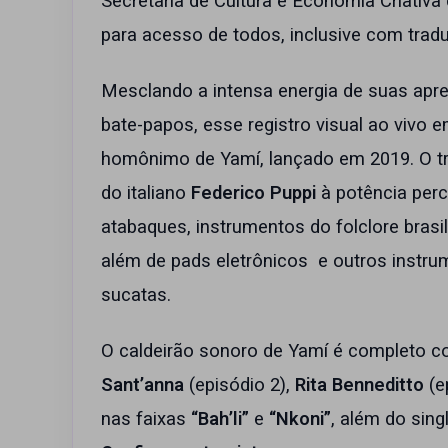
Secretaria de Cultura e Economia Criativa 
para acesso de todos, inclusive com trad
Mesclando a intensa energia de suas ap
bate-papos, esse registro visual ao vivo 
homônimo de Yamí, lançado em 2019. O tra
do italiano
Federico Puppi
à potência per
atabaques, instrumentos do folclore bras
além de pads eletrônicos e outros instr
sucatas.
O caldeirão sonoro de Yamí é completo c
Sant’anna
(episódio 2),
Rita Benneditto
(e
nas faixas
“Bah’li”
e
“Nkoni”
, além do sing