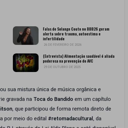
Falas de Solange Couto no BBB26 geram
alerta sobre trauma, autoestima e
infertilidade
26 DE FEVEREIRO DE 2026
{Entrevista} Alimentação saudável é aliada
poderosa na prevenção do AVC
29 DE OUTUBRO DE 2025
tou sua mistura única de música orgânica e
ie gravada na
Toca do Bandido
em um capítulo
itson
, que participou de forma remota direto de
ada por meio do edital
#retomadacultural
, da