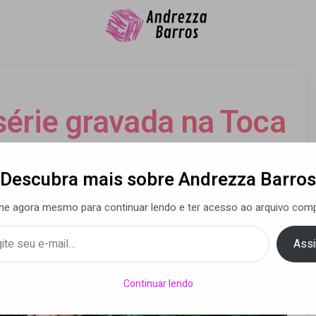
érie gravada na Toca
articipação especial
Descubra mais sobre Andrezza Barros
my Sitson
ne agora mesmo para continuar lendo e ter acesso ao arquivo comp
Assi
 Barros
• 16 maio 2021
Continuar lendo