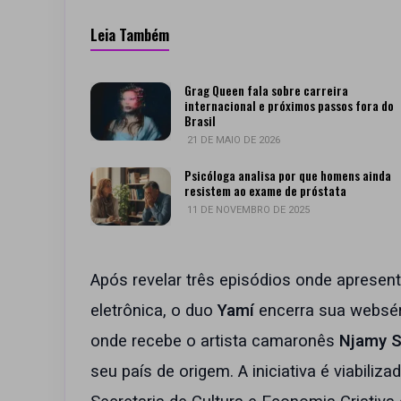
Leia Também
Grag Queen fala sobre carreira
internacional e próximos passos fora do
Brasil
21 DE MAIO DE 2026
Psicóloga analisa por que homens ainda
resistem ao exame de próstata
11 DE NOVEMBRO DE 2025
Após revelar três episódios onde apresen
eletrônica, o duo
Yamí
encerra sua websér
onde recebe o artista camaronês
Njamy S
seu país de origem. A iniciativa é viabiliz