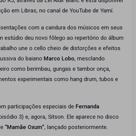
do RJ, através da Lei Aldir Blanc e está disponível
ução em Libras, no canal de YouTube de Yamí.
resentações com a candura dos músicos em seus
em estúdio deu novo fôlego ao repertório do álbum
balho une o cello cheio de distorções e efeitos
cussiva do baiano
Marco Lobo
, mesclando
ileiro como berimbau, gungas e tambor onça,
umentos experimentais como hang drum, tubos e
om participações especiais de
Fernanda
pisódio 3) e, agora, Sitson. Ele aparece no disco
le
“Mamãe Oxum”
, lançado posteriormente.