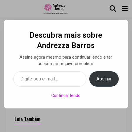
Descubra mais sobre
Mona Vilardo Fala da
Andrezza Barros
Carreira e Como Dalva de
Assine agora mesmo para continuar lendo e ter
Oliveira se Tornou Sua
acesso ao arquivo completo.
Inspiração
Digite seu e-mail…
Assinar
Por Andrezza Barros
• 02 maio 2020
Continuar lendo
Leia Também