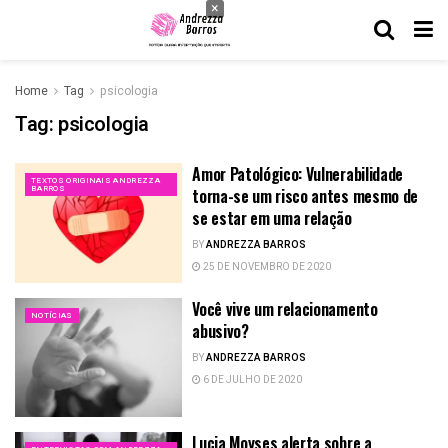
×
Home
Tag
psicologia
Tag:
psicologia
Amor Patológico: Vulnerabilidade
TEXTOS ORIGINAIS ANDREZZA
BARROS
torna-se um risco antes mesmo de
se estar em uma relação
BY
ANDREZZA BARROS
25 DE NOVEMBRO DE 2020
Você vive um relacionamento
NOTÍCIAS
abusivo?
BY
ANDREZZA BARROS
6 DE JULHO DE 2020
Lucia Moyses alerta sobre a