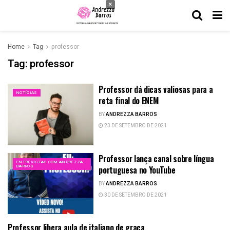
×
Home
Tag
professor
Tag:
professor
Professor dá dicas valiosas para a
NOTÍCIAS
reta final do ENEM
BY
ANDREZZA BARROS
23 DE SETEMBRO DE 2021
Professor lança canal sobre língua
ENTREVISTAS COM ANDREZZA
BARROS
portuguesa no YouTube
BY
ANDREZZA BARROS
30 DE SETEMBRO DE 2021
Professor libera aula de italiano de graça