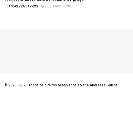
NOTÍCIAS
BY
ANDREZZA BARROS
20 DE MAIO DE 2020
© 2020 - 2025 Todos os direitos reservados ao site Andrezza Barros