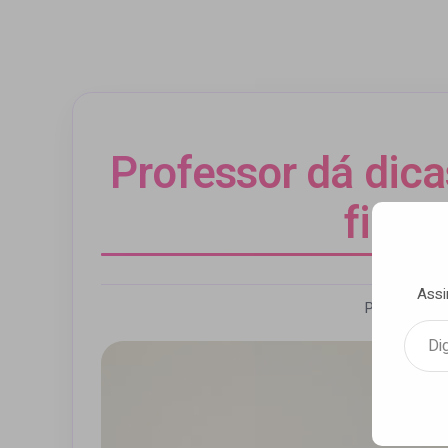
Professor dá dica
final
Assi
Por Andrezz
Digite seu e-mail…