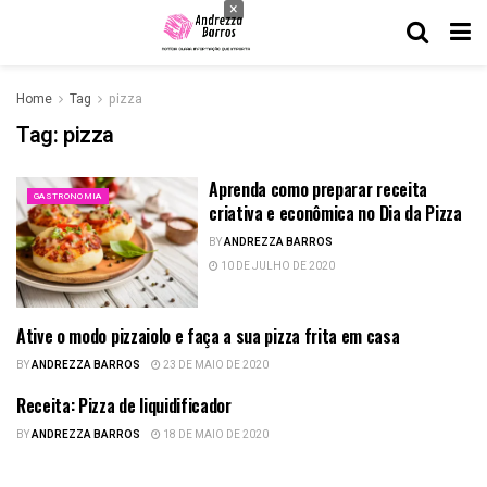
×
Home
Tag
pizza
Tag:
pizza
Aprenda como preparar receita
GASTRONOMIA
criativa e econômica no Dia da Pizza
BY
ANDREZZA BARROS
10 DE JULHO DE 2020
Ative o modo pizzaiolo e faça a sua pizza frita em casa
GASTRONOMIA
BY
ANDREZZA BARROS
23 DE MAIO DE 2020
Receita: Pizza de liquidificador
GASTRONOMIA
BY
ANDREZZA BARROS
18 DE MAIO DE 2020