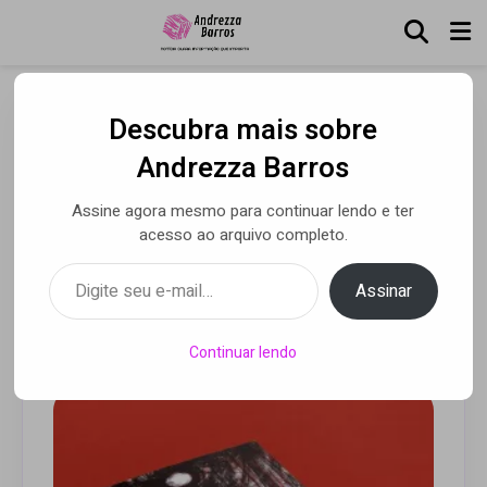
Descubra mais sobre
Jorge A. Moreira vence
Andrezza Barros
ABERST e fica entre os
Assine agora mesmo para continuar lendo e ter
finalistas do JABUTI com
acesso ao arquivo completo.
seu NUMEZU
Digite seu e-mail…
Assinar
Por Andrezza Barros
• 16 nov 2020
Continuar lendo