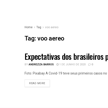
Home
Tag
voo aereo
Tag:
voo aereo
Expectativas dos brasileiros
TURISMO
BY
ANDREZZA BARROS
1 DE JUNHO DE 2020
0
Foto: Pixabay A Covid-19 teve seus primeiros casos no 
READ MORE