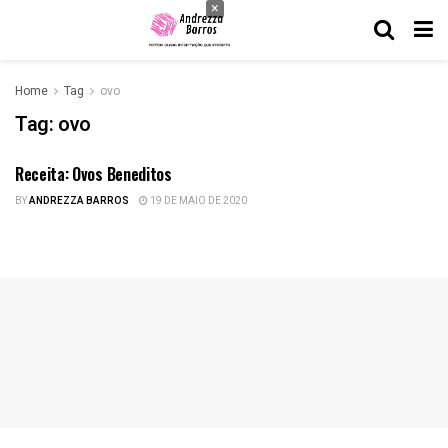
×
Home
Tag
ovo
Tag:
ovo
Receita: Ovos Beneditos
GASTRONOMIA
BY
ANDREZZA BARROS
19 DE MAIO DE 2020