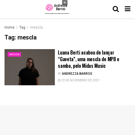
×
Home
Tag
mescla
Tag:
mescla
Luana Berti acabou de lançar
MÚSICA
“Gaveta”, uma mescla de MPB e
samba, pelo Midas Music
BY
ANDREZZA BARROS
23 DE NOVEMBRO DE 2021