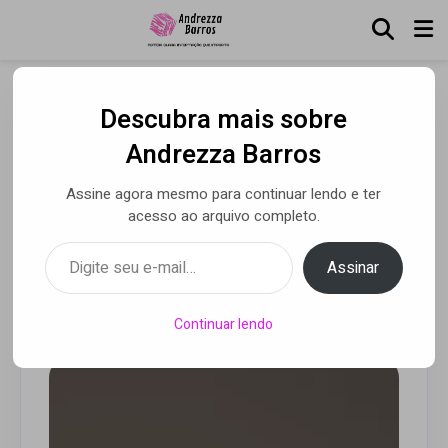
Descubra mais sobre
Luana Berti acabou de
Andrezza Barros
lançar “Gaveta”, uma
Assine agora mesmo para continuar lendo e ter
mescla de MPB e samba,
acesso ao arquivo completo.
pelo Midas Music
Digite seu e-mail…
Assinar
Por Andrezza Barros
• 17 nov 2020
Continuar lendo