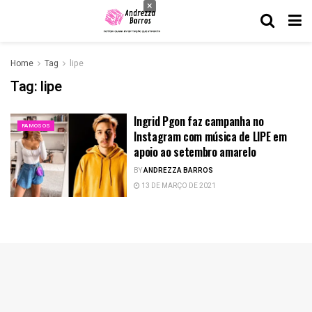
×
Home
Tag
lipe
Tag:
lipe
Ingrid Pgon faz campanha no
FAMOSOS
Instagram com música de LIPE em
apoio ao setembro amarelo
BY
ANDREZZA BARROS
13 DE MARÇO DE 2021