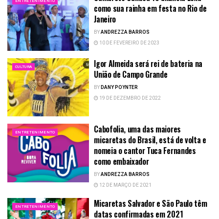
ENTRETENIMENTO
como sua rainha em festa no Rio de
Janeiro
BY
ANDREZZA BARROS
10 DE FEVEREIRO DE 2023
Igor Almeida será rei de bateria na
CULTURA
União de Campo Grande
BY
DANY POYNTER
19 DE DEZEMBRO DE 2022
Cabofolia, uma das maiores
ENTRETENIMENTO
micaretas do Brasil, está de volta e
nomeia o cantor Tuca Fernandes
como embaixador
BY
ANDREZZA BARROS
12 DE MARÇO DE 2021
Micaretas Salvador e São Paulo têm
ENTRETENIMENTO
datas confirmadas em 2021