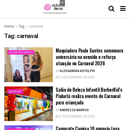
×
Home
Tag
carnaval
Tag:
carnaval
Maquiadora Paula Santos comemora
ENTRETENIMENTO
aniversário na avenida e reforça
atuação no Carnaval 2026
BY
ALESSANDRA ASTOLPHI
27 DE FEVEREIRO DE 2026
Salão de Beleza Infantil BarberKid’s
NOTÍCIAS
Piabetá realiza evento de Carnaval
para criançada
BY
ANDREZZA BARROS
27 DE FEVEREIRO DE 2023
Camarote Camisa 10 anuncia Lexa