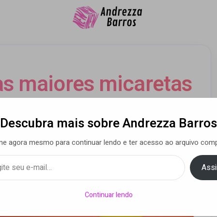
as maiores micaretas
 de volta e nomeia o
Descubra mais sobre Andrezza Barros
 Fernandes como
ne agora mesmo para continuar lendo e ter acesso ao arquivo comp
aixador
Assi
Continuar lendo
a Barros
• 25 jan 2021