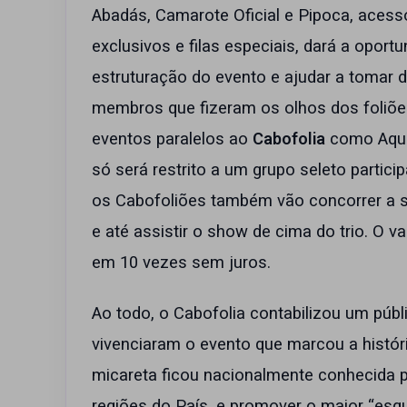
Abadás, Camarote Oficial e Pipoca, acess
exclusivos e filas especiais, dará a oport
estruturação do evento e ajudar a tomar de
membros que fizeram os olhos dos foliões
eventos paralelos ao
Cabofolia
como Aquec
só será restrito a um grupo seleto partici
os Cabofoliões também vão concorrer a s
e até assistir o show de cima do trio. O 
em 10 vezes sem juros.
Ao todo, o Cabofolia contabilizou um púb
vivenciaram o evento que marcou a histór
micareta ficou nacionalmente conhecida p
regiões do País, e promover o maior “es