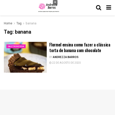
×
Home
Tag
banana
Tag:
banana
Flormel ensina como fazer a clássica
GASTRONOMIA
torta de banana com chocolate
BY
ANDREZZA BARROS
22 DE AGOSTO DE 2020