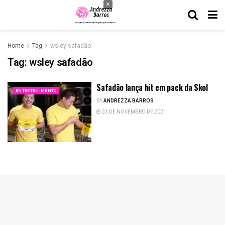
×
Home
Tag
wsley safadão
Tag:
wsley safadão
Safadão lança hit em pack da Skol
ENTRETENIMENTO
BY
ANDREZZA BARROS
23 DE NOVEMBRO DE 2021