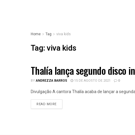
Home
Tag
viva kids
Tag:
viva kids
Thalía lança segundo disco i
MÚSICA
BY
ANDREZZA BARROS
15 DE AGOSTO DE 2021
0
Divulgação A cantora Thalía acaba de lançar a segunda 
READ MORE