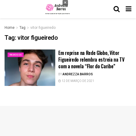
×
Home
Tag
vitor figueiredo
Tag:
vitor figueiredo
Em reprise na Rede Globo, Vitor
FAMOSOS
Figueiredo relembra estreia na TV
com a novela “Flor do Caribe”
BY
ANDREZZA BARROS
12 DE MARÇO DE 2021