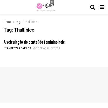
×
Home
Tag
Thallinice
Tag:
Thallinice
A veiculação do conteúdo feminino hoje
NOTÍCIAS
BY
ANDREZZA BARROS
16 DE ABRIL DE 2021