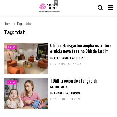
×
Home
Tag
tdah
Tag:
tdah
Clínica Hausgarten amplia estrutura
SAÚDE
e inicia nova fase no Cidade Jardim
BY
ALESSANDRA ASTOLPHI
19 DE MARÇO DE 2026
TDAH precisa de atenção da
SAÚDE
sociedade
BY
ANDREZZA BARROS
17 DE JULHO DE 2024