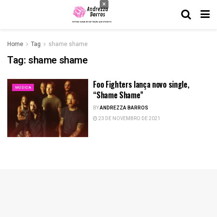
×
Home
Tag
shame shame
Tag:
shame shame
Foo Fighters lança novo single,
MÚSICA
“Shame Shame”
BY
ANDREZZA BARROS
23 DE NOVEMBRO DE 2021