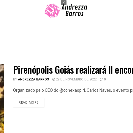
×
Pirenópolis Goiás realizará II enc
BY
ANDREZZA BARROS
29 DE NOVEMBRO DE 2022
0
Organizado pelo CEO do @conexaopiri, Carlos Naves, o evento pri
READ MORE