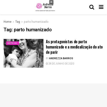
×
Home
Tag
parto humanizado
Tag:
parto humanizado
As protagonistas do parto
NOTÍCIAS
humanizado e a medicalização do ato
de parir
BY
ANDREZZA BARROS
28 DE JUNHO DE 2020