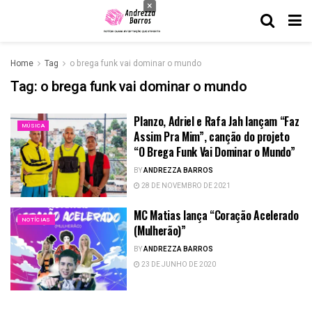
×
Home
Tag
o brega funk vai dominar o mundo
Tag:
o brega funk vai dominar o mundo
Planzo, Adriel e Rafa Jah lançam “Faz
MÚSICA
Assim Pra Mim”, canção do projeto
“O Brega Funk Vai Dominar o Mundo”
BY
ANDREZZA BARROS
28 DE NOVEMBRO DE 2021
MC Matias lança “Coração Acelerado
NOTÍCIAS
(Mulherão)”
BY
ANDREZZA BARROS
23 DE JUNHO DE 2020