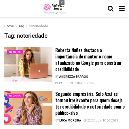
×
Home
Tag
notoriedade
Tag:
notoriedade
Roberta Nuñez destaca a
NOTÍCIAS
importância de manter o nome
atualizado no Google para construir
credibilidade
BY
ANDREZZA BARROS
19 DE FEVEREIRO DE 2024
Segundo empresária, Selo Azul se
NEGÓCIOS
tornou irrelevante para quem deseja
ter credibilidade e notoriedade com o
público-alvo
BY
LUCA MOREIRA
22 DE JUNHO DE 2023