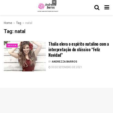
×
Home
Tag
natal
Tag:
natal
Thalia eleva o espírito natalino com a
MÚSICA
interpretação do clássico “Feliz
Navidad”
BY
ANDREZZA BARROS
30 DE SETEMBRO DE 2021