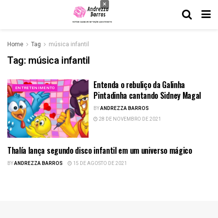
×
Home
Tag
música infantil
Tag:
música infantil
Entenda o rebuliço da Galinha
ENTRETENIMENTO
Pintadinha cantando Sidney Magal
BY
ANDREZZA BARROS
28 DE NOVEMBRO DE 2021
Thalía lança segundo disco infantil em um universo mágico
MÚSICA
BY
ANDREZZA BARROS
15 DE AGOSTO DE 2021