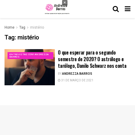
×
Home
Tag
mistério
Tag:
mistério
O que esperar para o segundo
ENTREVISTAS COM ANDREZZA
BARROS
semestre de 2020? O astrólogo e
tarólogo, Danilo Schwarz nos conta
BY
ANDREZZA BARROS
31 DE MARÇO DE 2021