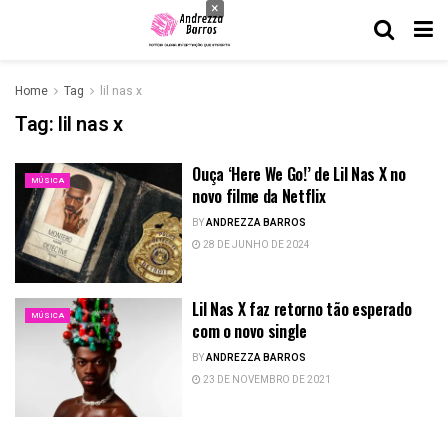
×
Home
Tag
lil nas x
Tag:
lil nas x
Ouça ‘Here We Go!’ de Lil Nas X no
MÚSICA
novo filme da Netflix
BY
ANDREZZA BARROS
28 DE JUNHO DE 2024
Lil Nas X faz retorno tão esperado
MÚSICA
com o novo single
BY
ANDREZZA BARROS
23 DE NOVEMBRO DE 2021