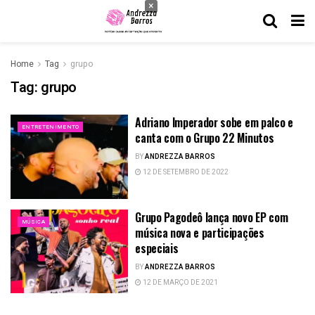
×
Home
Tag
grupo
Tag:
grupo
Adriano Imperador sobe em palco e
ENTRETENIMENTO
canta com o Grupo 22 Minutos
BY
ANDREZZA BARROS
12 DE SETEMBRO DE 2022
Grupo Pagodeô lança novo EP com
MÚSICA
música nova e participações
especiais
BY
ANDREZZA BARROS
12 DE MARÇO DE 2021