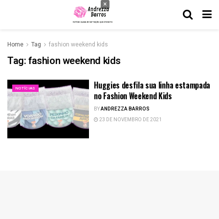
×
Home
Tag
fashion weekend kids
Tag:
fashion weekend kids
Huggies desfila sua linha estampada
NOTÍCIAS
no Fashion Weekend Kids
BY
ANDREZZA BARROS
23 DE NOVEMBRO DE 2021