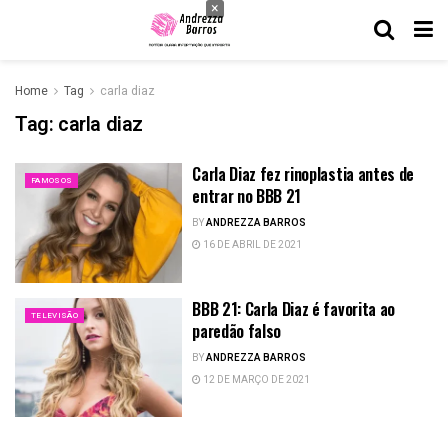
×
Home
Tag
carla diaz
Tag:
carla diaz
Carla Diaz fez rinoplastia antes de
FAMOSOS
entrar no BBB 21
BY
ANDREZZA BARROS
16 DE ABRIL DE 2021
BBB 21: Carla Diaz é favorita ao
TELEVISÃO
paredão falso
BY
ANDREZZA BARROS
12 DE MARÇO DE 2021