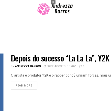
×
Depois do sucesso “La La La”, Y2
BY
ANDREZZA BARROS
30 DE AGOSTO DE 2021
0
O artista e produtor Y2K e o rapper bbno$ uniram forças, mais um
READ MORE