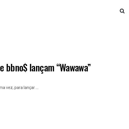
K e bbno$ lançam “Wawawa”
a vez, para lançar ...