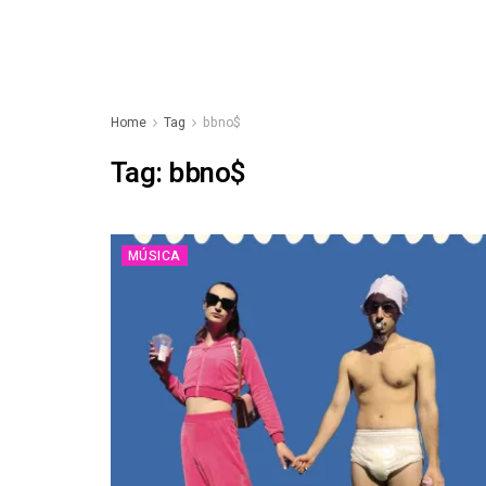
Home
Tag
bbno$
Tag:
bbno$
MÚSICA