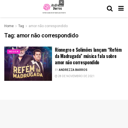
×
Home
Tag
amor não correspondido
Tag:
amor não correspondido
Rionegro e Solimões lançam “Refém
MÚSICA
da Madrugada” música fala sobre
amor não correspondido
BY
ANDREZZA BARROS
28 DE NOVEMBRO DE 2021