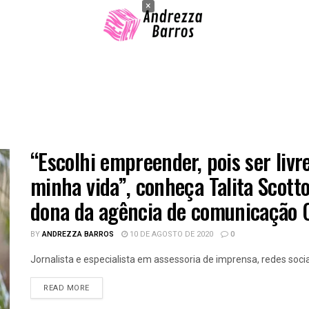
×
“Escolhi empreender, pois ser livr
minha vida”, conheça Talita Scott
dona da agência de comunicação C
BY
ANDREZZA BARROS
10 DE AGOSTO DE 2020
0
Jornalista e especialista em assessoria de imprensa, redes sociai
READ MORE