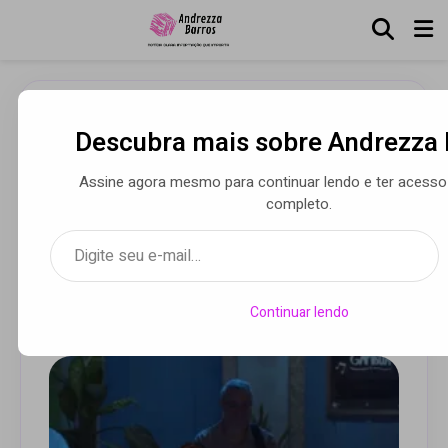
Descubra mais sobre Andrezza 
Roda de samba Poeira
Pura embala bate-papo
Assine agora mesmo para continuar lendo e ter acesso
com clássicos do gênero
completo.
Digite seu e-mail…
em programa da TV Brasil
Continuar lendo
Por Andrezza Barros
• 05 set 2025