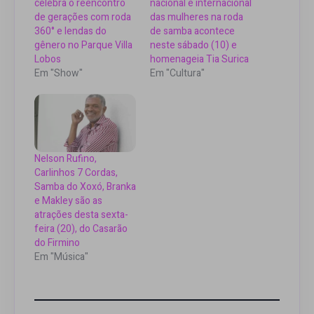
celebra o reencontro
nacional e internacional
de gerações com roda
das mulheres na roda
360° e lendas do
de samba acontece
gênero no Parque Villa
neste sábado (10) e
Lobos
homenageia Tia Surica
Em "Show"
Em "Cultura"
Nelson Rufino,
Carlinhos 7 Cordas,
Samba do Xoxó, Branka
e Makley são as
atrações desta sexta-
feira (20), do Casarão
do Firmino
Em "Música"