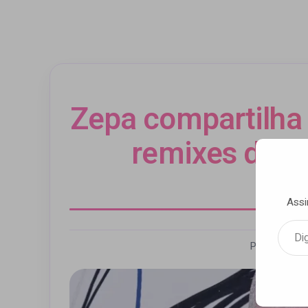
Zepa compartilha 
remixes de “
“Fl
Assi
Digite seu e-mail…
Por Andrezz