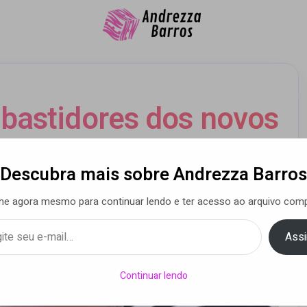
bastidores dos novos
Love Premiado” e
Descubra mais sobre Andrezza Barros
agrante”
ne agora mesmo para continuar lendo e ter acesso ao arquivo comp
Assi
a Barros
• 13 set 2024
Continuar lendo