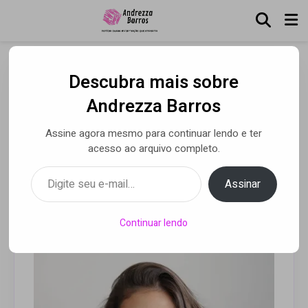
Descubra mais sobre
Yasmin Martins Mendes
Andrezza Barros
fala da carreira dentro e
Assine agora mesmo para continuar lendo e ter
fora do país
acesso ao arquivo completo.
Digite seu e-mail…
Assinar
Por Andrezza Barros
• 12 abr 2021
Continuar lendo