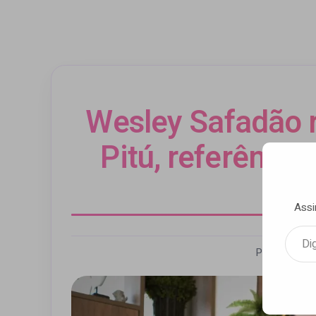
Wesley Safadão 
Pitú, referênci
ca
Assi
Digite seu e-mail…
Por Andrezz