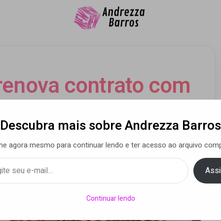
renova contrato com
a quando o assunto é
Descubra mais sobre Andrezza Barros
chaça
ne agora mesmo para continuar lendo e ter acesso ao arquivo comp
Assi
a Barros
• 18 nov 2020
Continuar lendo