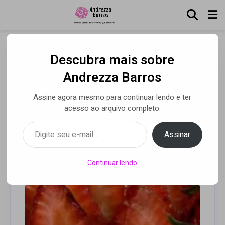
Descubra mais sobre
Vinagre balsâmico, um
Andrezza Barros
curinga cada vez mais
Assine agora mesmo para continuar lendo e ter
presente na gastronomia
acesso ao arquivo completo.
brasileira
Digite seu e-mail…
Assinar
Por Andrezza Barros
• 29 out 2021
Continuar lendo