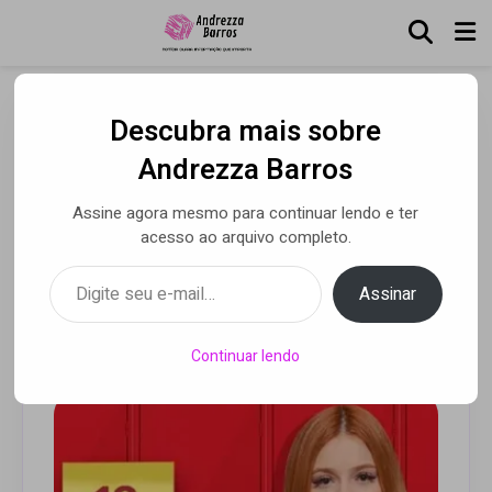
Descubra mais sobre
“ViihTube: Amiga do
Andrezza Barros
Inimigo” primeiro longa da
Assine agora mesmo para continuar lendo e ter
youtuber nas plataformas
acesso ao arquivo completo.
digitais
Digite seu e-mail…
Assinar
Por Andrezza Barros
• 16 jun 2020
Continuar lendo