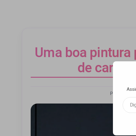
Uma boa pintura 
de cara n
Assi
Por Andrezz
Digite seu e-mail…