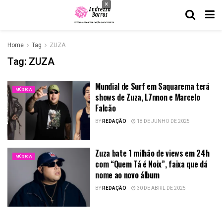
×
Home
Tag
ZUZA
Tag:
ZUZA
Mundial de Surf em Saquarema terá
MÚSICA
shows de Zuza, L7nnon e Marcelo
Falcão
BY
REDAÇÃO
18 DE JUNHO DE 2025
Zuza bate 1 milhão de views em 24h
MÚSICA
com “Quem Tá é Noix”, faixa que dá
nome ao novo álbum
BY
REDAÇÃO
30 DE ABRIL DE 2025