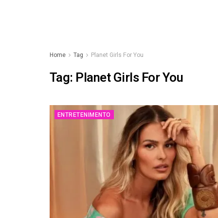
Home
Tag
Planet Girls For You
Tag:
Planet Girls For You
ENTRETENIMENTO