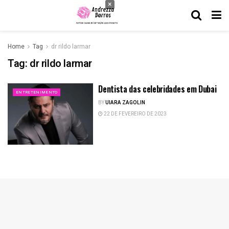
×
Home
Tag
dr rildo larmar
Tag:
dr rildo larmar
Dentista das celebridades em Dubai
ENTRETENIMENTO
BY
UIARA ZAGOLIN
22 DE FEVEREIRO DE 2023