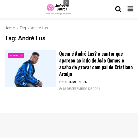
×
Home
Tag
André Lus
Tag:
André Lus
Quem é André Lus? o cantor que
FAMOSOS
aparece ao lado de João Gomes e
acaba de gravar com pai de Cristiano
Araújo
BY
LUCA MOREIRA
18 DE SETEMBRO DE 2021