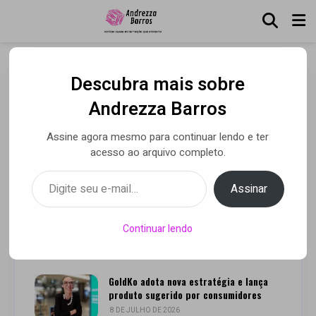
Descubra mais sobre
Sodiê Doces lança
Andrezza Barros
campanha solidária
Assine agora mesmo para continuar lendo e ter
acesso ao arquivo completo.
Digite seu e-mail…
Por Andrezza Barros
• 11 maio 2020
Assinar
Continuar lendo
Leia Também
GoldKo adota nova estratégia e lança
produto sugerido por consumidores
8 DE JULHO DE 2026