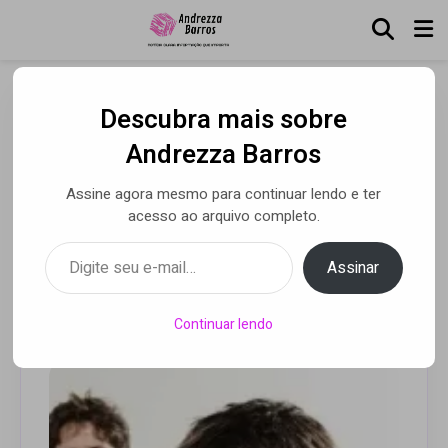
Descubra mais sobre
Skank está de volta com a
Andrezza Barros
“Turnê de Despedida” e se
Assine agora mesmo para continuar lendo e ter
apresenta no Espaço das
acesso ao arquivo completo.
Américas em São Paulo
Digite seu e-mail…
Assinar
Por Andrezza Barros
• 23 nov 2021
Continuar lendo